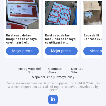
En el caso de las
En el caso de las
Seca de filtros
máquinas de ensayo,
máquinas de ensayo,
Danfoss 023U
se utilizará el
se utilizará el
sistema de ensayo de
método de ensayo de
la máquina de
las máquinas de
Mejor precio
Mejor precio
Mejor pre
ensayo.
ensayo.
Inicio
Mapa del
Contactar
Desktop
Sitio
Ahora
Site
Mapa del Sitio
Privacy Policy
Porcelana Accesorios de Danfoss Supplier.
Copyright © 2026 Star-
Worths Refrigeration Co. Ltd.. All Rights Reserved. Developed by
ECER