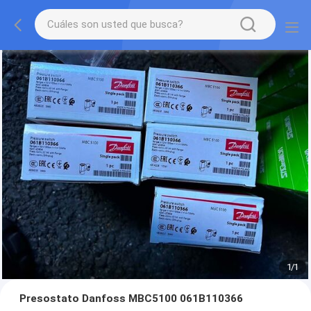
1
/
1
Presostato Danfoss MBC5100 061B110366