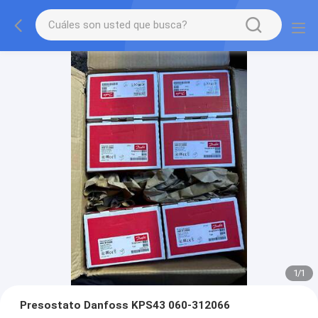
1
/
1
Presostato Danfoss KPS43 060-312066