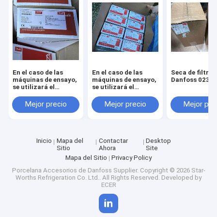
En el caso de las
En el caso de las
Seca de filtros
máquinas de ensayo,
máquinas de ensayo,
Danfoss 023U
se utilizará el
se utilizará el
sistema de ensayo de
método de ensayo de
la máquina de
las máquinas de
Mejor precio
Mejor precio
Mejor pre
ensayo.
ensayo.
Inicio
Mapa del
Contactar
Desktop
Sitio
Ahora
Site
Mapa del Sitio
Privacy Policy
Porcelana Accesorios de Danfoss Supplier.
Copyright © 2026 Star-
Worths Refrigeration Co. Ltd.. All Rights Reserved. Developed by
ECER