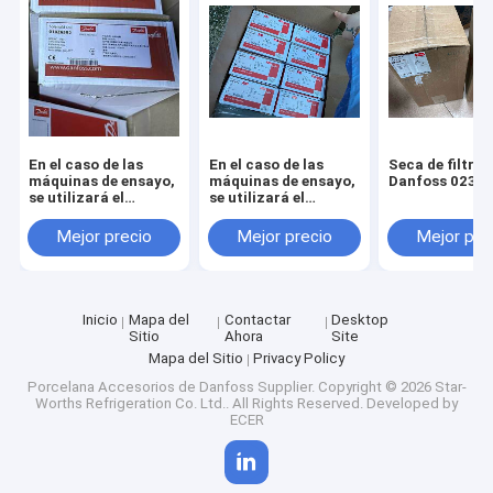
En el caso de las
En el caso de las
Seca de filtros
máquinas de ensayo,
máquinas de ensayo,
Danfoss 023U
se utilizará el
se utilizará el
sistema de ensayo de
método de ensayo de
la máquina de
las máquinas de
Mejor precio
Mejor precio
Mejor pre
ensayo.
ensayo.
Inicio
Mapa del
Contactar
Desktop
Sitio
Ahora
Site
Mapa del Sitio
Privacy Policy
Porcelana Accesorios de Danfoss Supplier.
Copyright © 2026 Star-
Worths Refrigeration Co. Ltd.. All Rights Reserved. Developed by
ECER