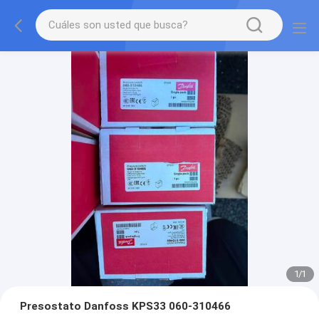
1
/
1
Presostato Danfoss KPS33 060-310466