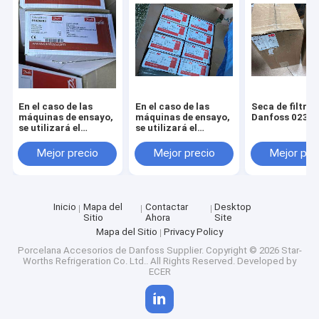
En el caso de las
En el caso de las
Seca de filtros
máquinas de ensayo,
máquinas de ensayo,
Danfoss 023U
se utilizará el
se utilizará el
sistema de ensayo de
método de ensayo de
la máquina de
las máquinas de
Mejor precio
Mejor precio
Mejor pre
ensayo.
ensayo.
Inicio
Mapa del
Contactar
Desktop
Sitio
Ahora
Site
Mapa del Sitio
Privacy Policy
Porcelana Accesorios de Danfoss Supplier.
Copyright © 2026 Star-
Worths Refrigeration Co. Ltd.. All Rights Reserved. Developed by
ECER