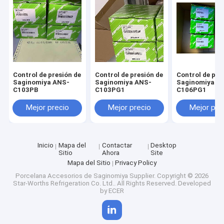
Control de presión de
Control de presión de
Control de pre
Saginomiya ANS-
Saginomiya ANS-
Saginomiya A
C103PB
C103PG1
C106PG1
Mejor precio
Mejor precio
Mejor pre
Inicio
Mapa del
Contactar
Desktop
Sitio
Ahora
Site
Mapa del Sitio
Privacy Policy
Porcelana Accesorios de Saginomiya Supplier.
Copyright © 2026
Star-Worths Refrigeration Co. Ltd.. All Rights Reserved. Developed
by
ECER