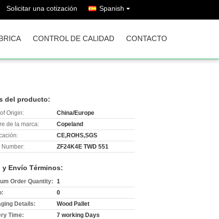
Solicitar una cotización
Spanish
ÁBRICA
CONTROL DE CALIDAD
CONTACTO
s del producto:
of Origin:
China/Europe
e de la marca:
Copeland
icación:
CE,ROHS,SGS
 Number:
ZF24K4E TWD 551
 y Envío Términos:
um Order Quantity:
1
o:
0
ging Details:
Wood Pallet
ery Time:
7 working Days