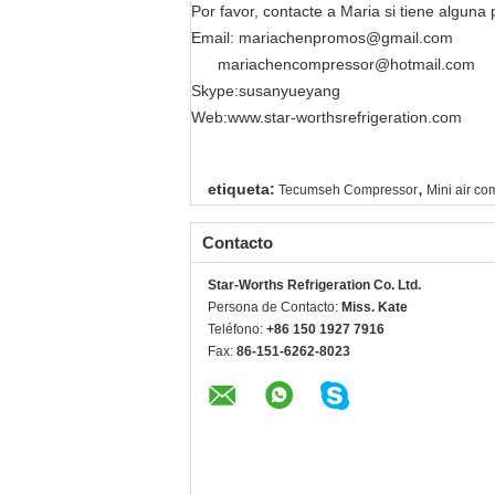
Por favor, contacte a Maria si tiene alguna
Email:
mariachenpromos@gmail.com
mariachencompressor@hotmail.com
Skype:susanyueyang
Web:
www.star-worthsrefrigeration.com
,
etiqueta:
Tecumseh Compressor
Mini air co
Contacto
Star-Worths Refrigeration Co. Ltd.
Persona de Contacto:
Miss. Kate
Teléfono:
+86 150 1927 7916
Fax:
86-151-6262-8023