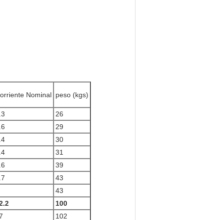
orriente Nominal
peso (kgs)
.3
26
.6
29
.4
30
.4
31
.6
39
.7
43
43
2.2
100
7
102