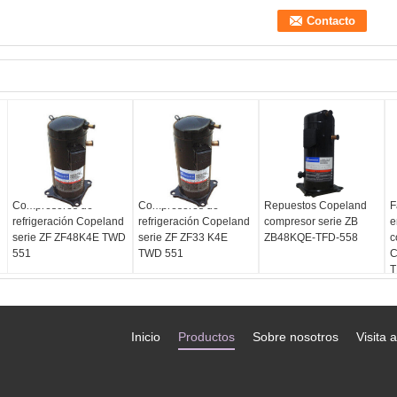
Compresores de
Compresores de
Repuestos Copeland
F
refrigeración Copeland
refrigeración Copeland
compresor serie ZB
e
serie ZF ZF48K4E TWD
serie ZF ZF33 K4E
ZB48KQE-TFD-558
c
551
TWD 551
C
T
Inicio
Productos
Sobre nosotros
Visita a