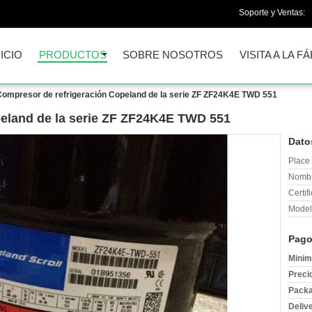
Soporte y Ventas:
NICIO
PRODUCTOS
SOBRE NOSOTROS
VISITA A LA F
Compresor de refrigeración Copeland de la serie ZF ZF24K4E TWD 551
eland de la serie ZF ZF24K4E TWD 551
Dato
Place 
Nombr
Certif
Model
Pago
Minim
Preci
Packa
Deliv