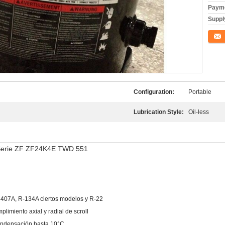
Payme
Supply
Conta
Configuration:
Portable
Lubrication Style:
Oil-less
erie ZF ZF24K4E TWD 551
-407A, R-134A ciertos modelos y R-22
plimiento axial y radial de scroll
ondensación hasta 10°C