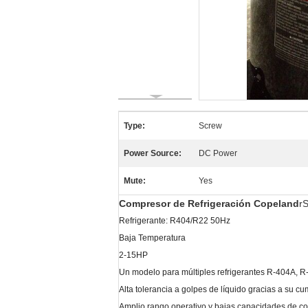
Type:
Screw
Power Source:
DC Power
Mute:
Yes
Compresor de Refrigeración Copeland
r
S
Refrigerante: R404/R22 50Hz
Baja Temperatura
2-15HP
Un modelo para múltiples refrigerantes R-404A, R
Alta tolerancia a golpes de líquido gracias a su cum
Amplio rango operativo y bajas capacidades de c