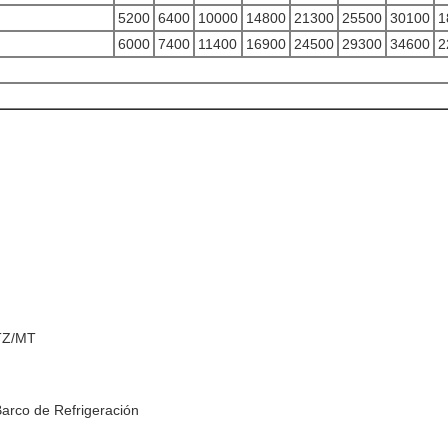
5200
6400
10000
14800
21300
25500
30100
1
6000
7400
11400
16900
24500
29300
34600
2
MTZ/MT
C
arco de Refrigeración