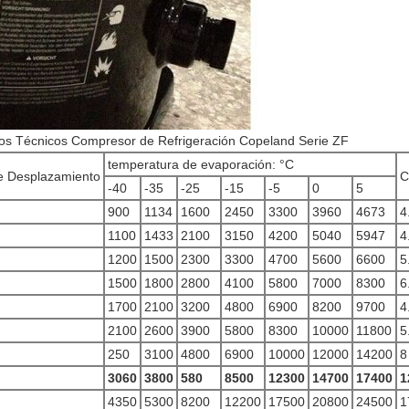
os Técnicos Compresor de Refrigeración Copeland Serie ZF
temperatura de evaporación: °C
de Desplazamiento
C
-40
-35
-25
-15
-5
0
5
900
1134
1600
2450
3300
3960
4673
4
1100
1433
2100
3150
4200
5040
5947
4
1200
1500
2300
3300
4700
5600
6600
5
1500
1800
2800
4100
5800
7000
8300
6
1700
2100
3200
4800
6900
8200
9700
4
2100
2600
3900
5800
8300
10000
11800
5
250
3100
4800
6900
10000
12000
14200
8
3060
3800
580
8500
12300
14700
17400
1
4350
5300
8200
12200
17500
20800
24500
1