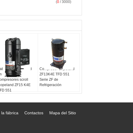
(
0
/ 3000)
abricante Copeland
Compresor Copeland
n China, serie ZF,
ZF13K4E TFD 551
ompresores scroll
Serie ZF de
opeland ZF15 K4E
Refrigeración
FD 551
 la fábrica
Contactos
Mapa del Sitio