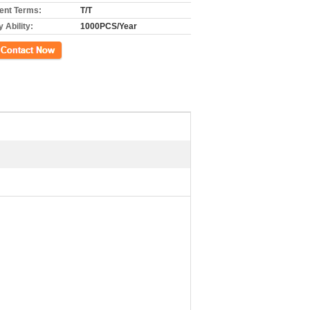
nt Terms:
T/T
 Ability:
1000PCS/Year
cto