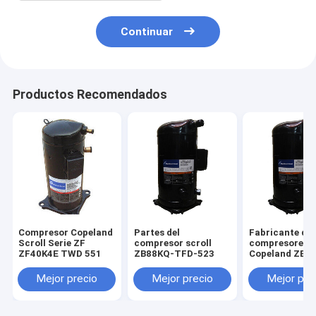
Continuar
Productos Recomendados
Compresor Copeland
Partes del
Fabricante de
Scroll Serie ZF
compresor scroll
compresores
ZF40K4E TWD 551
ZB88KQ-TFD-523
Copeland ZB8
TFD-524
Mejor precio
Mejor precio
Mejor pre