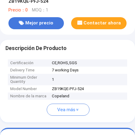
ZB19KQE-PFJ-524
Precio：0
MOQ：1
Mejor precio
Contactar ahora
Descripción De Producto
Certificación
CE,ROHS,SGS
Delivery Time
7 working Days
Minimum Order
1
Quantity
Model Number
ZB19KQE-PFJ-524
Nombre de la marca
Copeland
Vea más