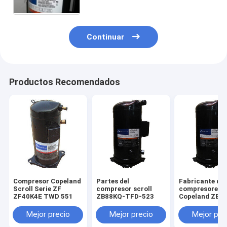
Continuar
Productos Recomendados
Compresor Copeland
Partes del
Fabricante de
Scroll Serie ZF
compresor scroll
compresores
ZF40K4E TWD 551
ZB88KQ-TFD-523
Copeland ZB8
TFD-524
Mejor precio
Mejor precio
Mejor pre