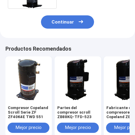
Continuar
Productos Recomendados
Compresor Copeland
Partes del
Fabricante de
Scroll Serie ZF
compresor scroll
compresores
ZF40K4E TWD 551
ZB88KQ-TFD-523
Copeland ZB8
TFD-524
Mejor precio
Mejor precio
Mejor pre