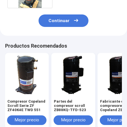
Continuar
Productos Recomendados
Compresor Copeland
Partes del
Fabricante de
Scroll Serie ZF
compresor scroll
compresores
ZF40K4E TWD 551
ZB88KQ-TFD-523
Copeland ZB8
TFD-524
Mejor precio
Mejor precio
Mejor pre