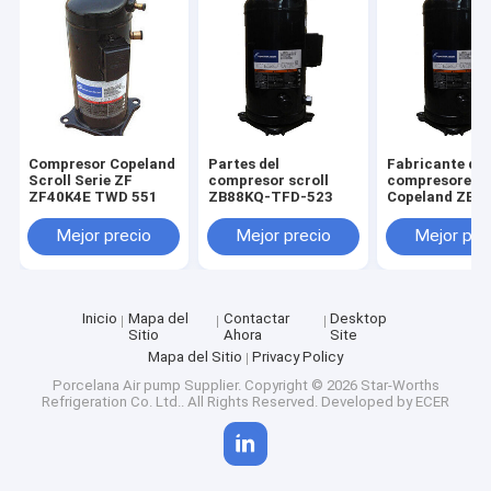
Compresor Copeland
Partes del
Fabricante de
Scroll Serie ZF
compresor scroll
compresores
ZF40K4E TWD 551
ZB88KQ-TFD-523
Copeland ZB8
TFD-524
Mejor precio
Mejor precio
Mejor pre
Inicio
Mapa del
Contactar
Desktop
Sitio
Ahora
Site
Mapa del Sitio
Privacy Policy
Porcelana Air pump Supplier.
Copyright © 2026 Star-Worths
Refrigeration Co. Ltd.. All Rights Reserved. Developed by
ECER